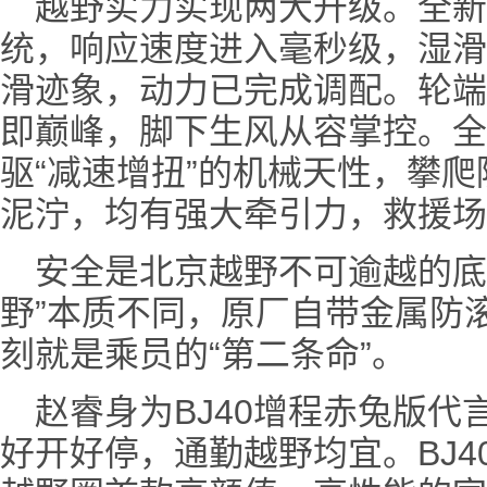
越野实力实现两大升级。全
统，响应速度进入毫秒级，湿滑
滑迹象，动力已完成调配。轮端扭
即巅峰，脚下生风从容掌控。全
驱“减速增扭”的机械天性，攀
泥泞，均有强大牵引力，救援场
安全是北京越野不可逾越的底
野”本质不同，原厂自带金属防
刻就是乘员的“第二条命”。
赵睿身为BJ40增程赤兔版
好开好停，通勤越野均宜。BJ