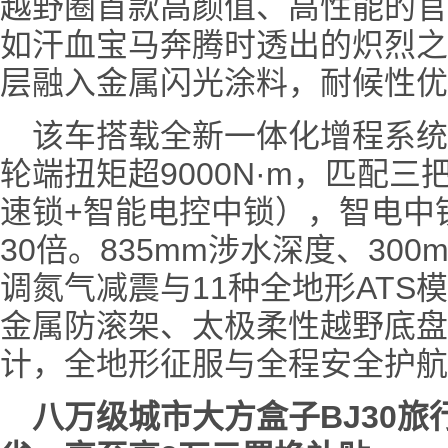
越野圈首款高颜值、高性能的官
如汗血宝马奔腾时透出的炽烈之
层融入金属闪光涂料，耐候性优
该车搭载全新一体化增程系统
轮端扭矩超9000N·m，匹配
速锁+智能电控中锁），智电中
30倍。835mm涉水深度、30
调氮气减震与11种全地形ATS
金属防滚架、太极柔性越野底盘
计，全地形征服与全程安全护航
八万级城市大方盒子BJ30