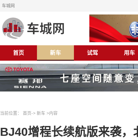
车城网
首页
新车
试驾
用车
当前位置：
首页
->
新车
>内容
BJ40增程长续航版来袭