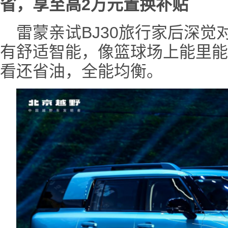
省，
享至高
2万元置换补贴
雷蒙亲试BJ30旅行家后深
有舒适智能，像篮球场上能里能
看还省油，全能均衡。